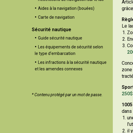
Artic
grâce
Aides à la navigation (bouées)
Carte de navigation
Règle
Le la
Sécurité nautique
Zo
Guide sécurité nautique
End
Co
Les équipements de sécurité selon
20
le type d’embarcation
Les infractions à la sécurité nautique
Conce
et les amendes connexes
zone 
tract
Sport
250$ 
* Contenu protégé par un mot de passe.
1005 
dans 
un
l’u
il