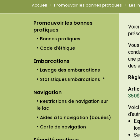
Accueil
Promouvoir les bonnes pratiques
Les i
Promouvoir les bonnes
Voici
pratiques
prése
Bonnes pratiques
Vous
Code d’éthique
condu
une 
Embarcations
des a
Lavage des embarcations
Règl
Statistiques Embarcations *
Artic
Navigation
350$ 
Restrictions de navigation sur
Voici
le lac
d’aut
Aides à la navigation (bouées)
Ex
Carte de navigation
lo
Sa
Sécurité nautique