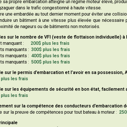
e sa propre embarcation atteigne un régime moteur élevé, produis
gzaguer dans le trafic congestionné à haute vitesse.
ire une embardée au tout dernier moment pour éviter une collision
nduire un bâtiment à une vitesse plus élevée que nécessaire p
oximité de nageurs ou de bâtiments non motorisés.
les sur le nombre de VFI (veste de flottaison individuelle) à 
let manquant :
200$ plus les frais
ets manquants :
3
00$ p
lus les frais
ets manquants :
400$ plus les frais
ets manquants :
500$ plus les frais
le sur le permis d’embarcation et l’avoir en sa possession, A
plus les frais
le sur les équipements de sécurité en bon état, facilement a
plus les frais
ment sur la compétence des conducteurs d’embarcation de pl
le sur la preuve de compétences pour tout bateau à moteur :
250$
rincipale