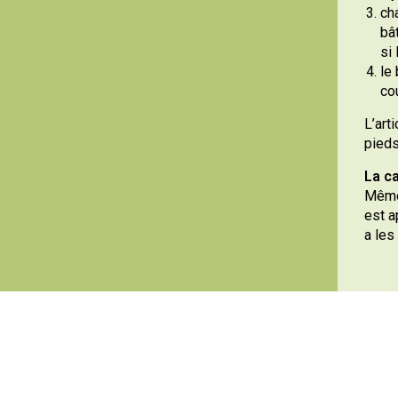
ch
bât
si 
le
co
L’art
pieds
La ca
Même 
est a
a les