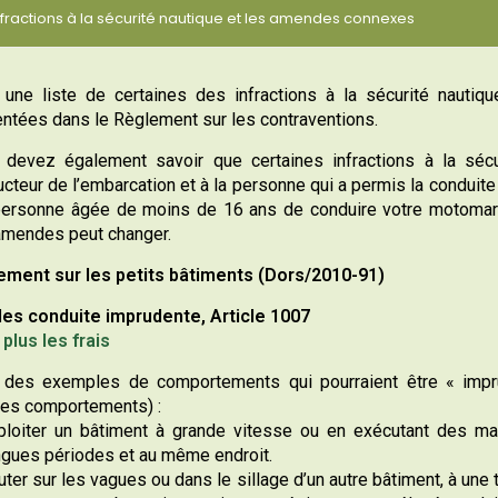
nfractions à la sécurité nautique et les amendes connexes
 une liste de certaines des infractions à la sécurité nauti
ntées dans le Règlement sur les contraventions.
 devez également savoir que certaines infractions à la séc
cteur de l’embarcation et à la personne qui a permis la conduit
personne âgée de moins de 16 ans de conduire votre motomari
mendes peut changer.
ement sur les petits bâtiments (Dors/2010-91)
les conduite imprudente, Article 1007
plus les frais
 des exemples de comportements qui pourraient être « impru
res comportements) :
ploiter un bâtiment à grande vitesse ou en exécutant des ma
ngues périodes et au même endroit.
uter sur les vagues ou dans le sillage d’un autre bâtiment, à une