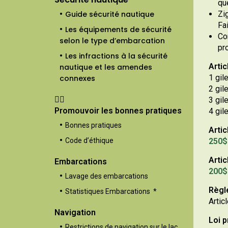
qu
Guide sécurité nautique
Zi
Fa
Les équipements de sécurité
Co
selon le type d’embarcation
pr
Les infractions à la sécurité
Artic
nautique et les amendes
1 gi
connexes
2 gil
3 gil
Promouvoir les bonnes pratiques
4 gil
Bonnes pratiques
Artic
Code d’éthique
250$ 
Artic
Embarcations
200$ 
Lavage des embarcations
Règle
Statistiques Embarcations *
Artic
Navigation
Loi p
Restrictions de navigation sur le lac