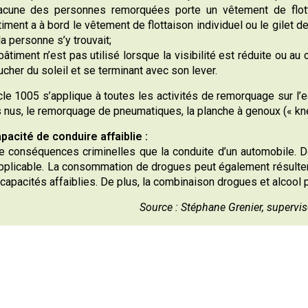
acune des personnes remorquées porte un vêtement de flotta
iment a à bord le vêtement de flottaison individuel ou le gilet d
la personne s’y trouvait;
 bâtiment n’est pas utilisé lorsque la visibilité est réduite ou 
ucher du soleil et se terminant avec son lever.
icle 1005 s’applique à toutes les activités de remorquage sur l’e
 nus, le remorquage de pneumatiques, la planche à genoux (« kne
pacité de conduire affaiblie :
conséquences criminelles que la conduite d’un automobile. D
pplicable. La consommation de drogues peut également résulter 
 capacités affaiblies. De plus, la combinaison drogues et alcool
Source : Stéphane Grenier, supervi