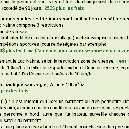
le sur le permis et son transfert lors de changement de proprié
 accordé de 90 jours.
250$ plus les frais
ments sur les restrictions visant l’utilisation des bâtiments,
c Nairne comporte 3 restrictions
ne de vitesse
roit interdit de circuler et mouillage (secteur camping municipal
mpétions sportives (course de régates par exemple)
0$ plus les frais (l’amende pour la vitesse varie selon la 
rnant le Lac Nairne, selon la restriction zone de vitesse,
il est
de 10km/h et d’aller le rapporter au bord. Donc en résumé, la p
és se fait à l’extérieur des bouées de 10 km/h.
s nautique sans vigie, Article 1005(1)a
plus les frais
(1) :
Il est interdit d’utiliser un bâtiment ou d’en permettre l’
les airs, à moins que les conditions suivantes ne soient respect
e personne à bord, autre que l’utilisateur, surveille chac
tilisateur du bâtiment;
 y a une place assise à bord du bâtiment pour chacune des pers