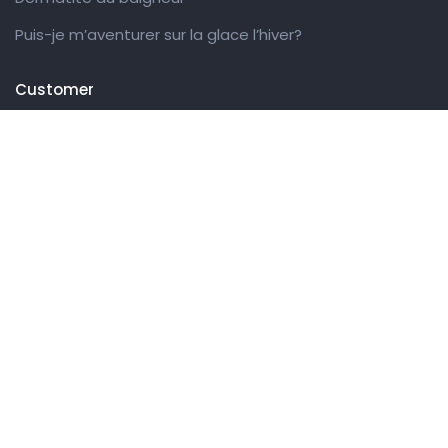
Puis-je m’aventurer sur la glace l’hiver?
Customer
Get in touch
27 Eden walk eden centre,
Orchard view, Paris, France
+1 234 567 890
info@yourdomain.com
Follow us on Instagram
FOLLOW INSTAGRAM